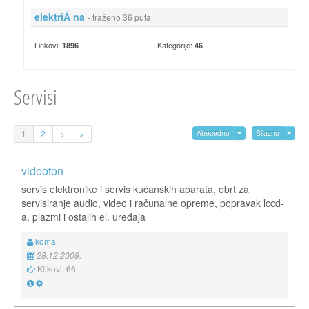
elektriÄ na
- traženo 36 puta
Linkovi:
Kategorije:
1896
46
Servisi
1
2
>
»
Abecedno
Silazno
videoton
servis elektronike i servis kućanskih aparata, obrt za
servisiranje audio, video i računalne opreme, popravak lccd-
a, plazmi i ostalih el. uređaja
koma
28.12.2009.
Klikovi: 66