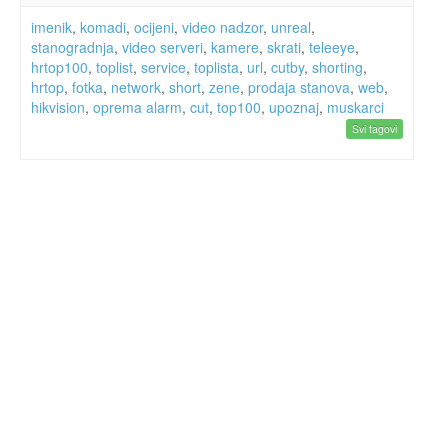
imenik
,
komadi
,
ocijeni
,
video nadzor
,
unreal
,
stanogradnja
,
video serveri
,
kamere
,
skrati
,
teleeye
,
hrtop100
,
toplist
,
service
,
toplista
,
url
,
cutby
,
shorting
,
hrtop
,
fotka
,
network
,
short
,
zene
,
prodaja stanova
,
web
,
hikvision
,
oprema alarm
,
cut
,
top100
,
upoznaj
,
muskarci
Svi tagovi