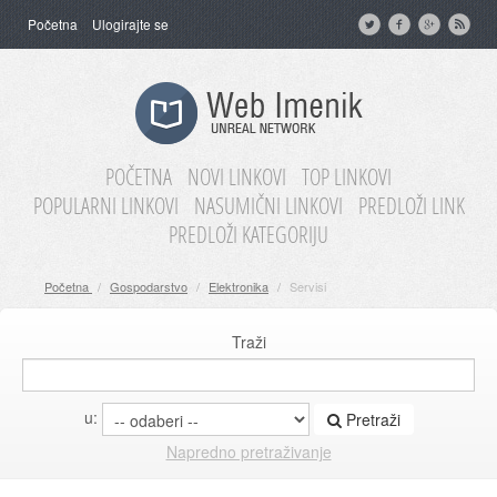
Početna
Ulogirajte se
POČETNA
NOVI LINKOVI
TOP LINKOVI
POPULARNI LINKOVI
NASUMIČNI LINKOVI
PREDLOŽI LINK
PREDLOŽI KATEGORIJU
Početna
/
Gospodarstvo
/
Elektronika
/
Servisi
Traži
u:
Pretraži
Napredno pretraživanje