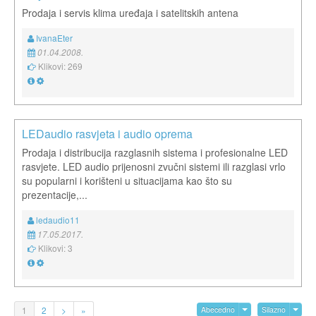
Prodaja i servis klima uređaja i satelitskih antena
IvanaEter
01.04.2008.
Klikovi: 269
LEDaudio rasvjeta i audio oprema
Prodaja i distribucija razglasnih sistema i profesionalne LED
rasvjete. LED audio prijenosni zvučni sistemi ili razglasi vrlo
su popularni i korišteni u situacijama kao što su
prezentacije,...
ledaudio11
17.05.2017.
Klikovi: 3
1
2
>
»
Abecedno
Silazno