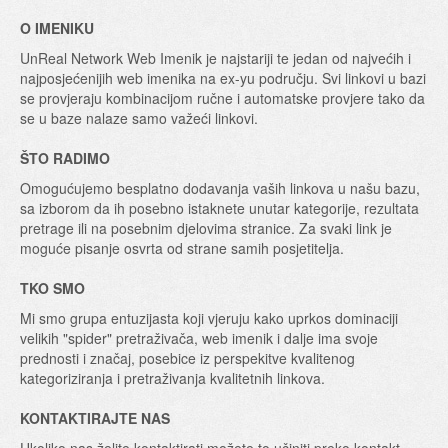
O IMENIKU
UnReal Network Web Imenik je najstariji te jedan od najvećih i
najposjećenijih web imenika na ex-yu području. Svi linkovi u bazi
se provjeraju kombinacijom ručne i automatske provjere tako da
se u baze nalaze samo važeći linkovi.
ŠTO RADIMO
Omogućujemo besplatno dodavanja vaših linkova u našu bazu,
sa izborom da ih posebno istaknete unutar kategorije, rezultata
pretrage ili na posebnim djelovima stranice. Za svaki link je
moguće pisanje osvrta od strane samih posjetitelja.
TKO SMO
Mi smo grupa entuzijasta koji vjeruju kako uprkos dominaciji
velikih "spider" pretraživača, web imenik i dalje ima svoje
prednosti i značaj, posebice iz perspekitve kvalitenog
kategoriziranja i pretraživanja kvalitetnih linkova.
KONTAKTIRAJTE NAS