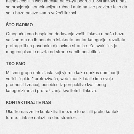
najposjećenijih web imenika na ex-yu području. Svi linkovi u bazi
se provjeraju kombinacijom ručne i automatske provjere tako da
se u baze nalaze samo važeći linkovi.
ŠTO RADIMO
Omogućujemo besplatno dodavanja vaših linkova u našu bazu,
sa izborom da ih posebno istaknete unutar kategorije, rezultata
pretrage ili na posebnim djelovima stranice. Za svaki link je
moguće pisanje osvrta od strane samih posjetitelja.
TKO SMO
Mi smo grupa entuzijasta koji vjeruju kako uprkos dominaciji
velikih "spider" pretraživača, web imenik i dalje ima svoje
prednosti i značaj, posebice iz perspekitve kvalitenog
kategoriziranja i pretraživanja kvalitetnih linkova.
KONTAKTIRAJTE NAS
Ukoliko nas želite kontaktirati možete to učiniti preko kontakt
forme. Link se nalazi na dnu stranice.