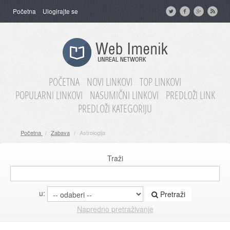
Početna
Ulogirajte se
POČETNA
NOVI LINKOVI
TOP LINKOVI
POPULARNI LINKOVI
NASUMIČNI LINKOVI
PREDLOŽI LINK
PREDLOŽI KATEGORIJU
Početna
/
Zabava
/
Astrologija
Traži
u:
Pretraži
Napredno pretraživanje