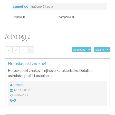
camel cd
- traženo 21 puta
Linkovi:
Kategorije:
0
0
Astrologija
«
<
1
2
Abecedno
Silazno
Horoskopski znakovi
Horoskopski znakovi i njihove karakteristike.Detaljan
astrološki profili i osobine...
1kvota1
16.11.2012.
Klikovi: 21