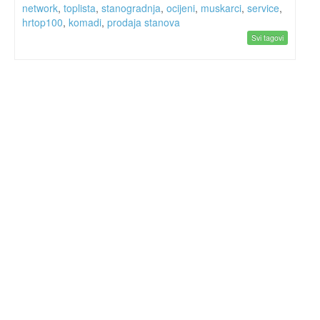
network
,
toplista
,
stanogradnja
,
ocijeni
,
muskarci
,
service
,
hrtop100
,
komadi
,
prodaja stanova
Svi tagovi