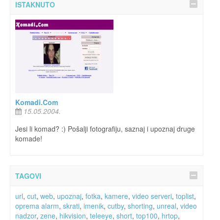
ISTAKNUTO
Komadi.Com
15.05.2004.
Jesi li komad? :) Pošalji fotografiju, saznaj i upoznaj druge
komade!
TAGOVI
url
,
cut
,
web
,
upoznaj
,
fotka
,
kamere
,
video serveri
,
toplist
,
oprema alarm
,
skrati
,
imenik
,
cutby
,
shorting
,
unreal
,
video
nadzor
,
zene
,
hikvision
,
teleeye
,
short
,
top100
,
hrtop
,