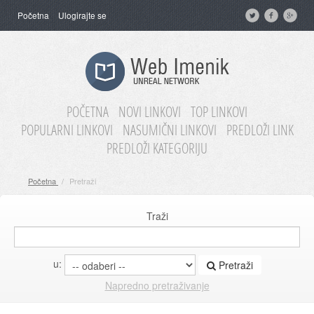
Početna
Ulogirajte se
POČETNA
NOVI LINKOVI
TOP LINKOVI
POPULARNI LINKOVI
NASUMIČNI LINKOVI
PREDLOŽI LINK
PREDLOŽI KATEGORIJU
Početna
/
Pretraži
Traži
u:
Pretraži
Napredno pretraživanje