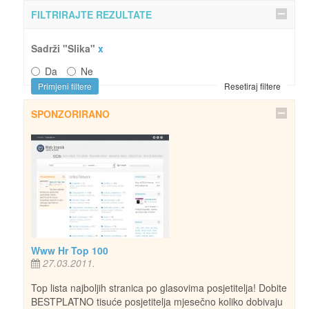
FILTRIRAJTE REZULTATE
Sadrži "Slika"
x
Da
Ne
Primjeni filtere
Resetiraj filtere
SPONZORIRANO
Www Hr Top 100
27.03.2011.
Top lista najboljih stranica po glasovima posjetitelja! Dobite
BESTPLATNO tisuće posjetitelja mjesečno koliko dobivaju