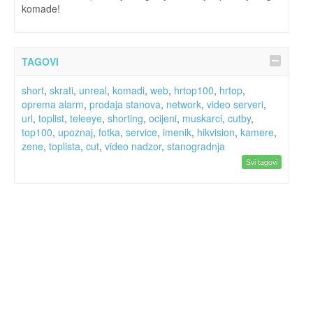
komade!
TAGOVI
short
,
skrati
,
unreal
,
komadi
,
web
,
hrtop100
,
hrtop
,
oprema alarm
,
prodaja stanova
,
network
,
video serveri
,
url
,
toplist
,
teleeye
,
shorting
,
ocijeni
,
muskarci
,
cutby
,
top100
,
upoznaj
,
fotka
,
service
,
imenik
,
hikvision
,
kamere
,
zene
,
toplista
,
cut
,
video nadzor
,
stanogradnja
Svi tagovi