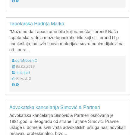
Tapetarska Radnja Marko
"Možemo da Tapaciramo bilo koji nameštaj i brend! Naša
tapetarska radnja može tapaciratio bilo koji stil, brand i tip
namještaja, od svih tipova materijala suvremenim dijelovima
od Laura...
goraNbosniC
05.03.2019.
Interijeri
Klikovi: 2
Advokatska kancelarija Simović & Partneri
Advokatska kancelarija Simović & Partneri osnovana je
1991.god. u Beogradu od strane Tatjane Simović. Pravne
usluge u domenu svih vrsta advokatskih usluga naši advokati
rešavaju profesionalno, brzo...