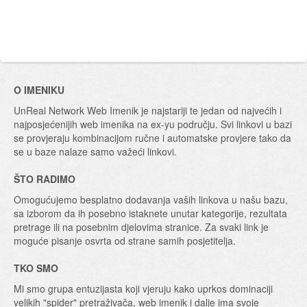
O IMENIKU
UnReal Network Web Imenik je najstariji te jedan od najvećih i
najposjećenijih web imenika na ex-yu području. Svi linkovi u bazi
se provjeraju kombinacijom ručne i automatske provjere tako da
se u baze nalaze samo važeći linkovi.
ŠTO RADIMO
Omogućujemo besplatno dodavanja vaših linkova u našu bazu,
sa izborom da ih posebno istaknete unutar kategorije, rezultata
pretrage ili na posebnim djelovima stranice. Za svaki link je
moguće pisanje osvrta od strane samih posjetitelja.
TKO SMO
Mi smo grupa entuzijasta koji vjeruju kako uprkos dominaciji
velikih "spider" pretraživača, web imenik i dalje ima svoje