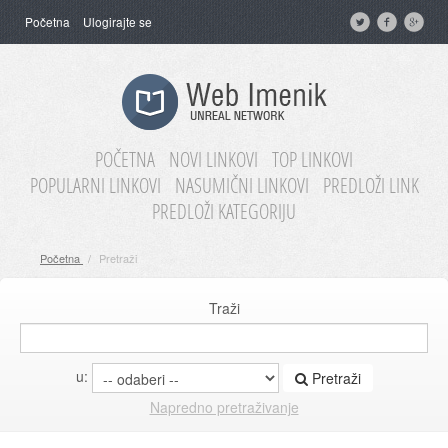
Početna
Ulogirajte se
POČETNA
NOVI LINKOVI
TOP LINKOVI
POPULARNI LINKOVI
NASUMIČNI LINKOVI
PREDLOŽI LINK
PREDLOŽI KATEGORIJU
Početna
/
Pretraži
Traži
u:
Pretraži
Napredno pretraživanje