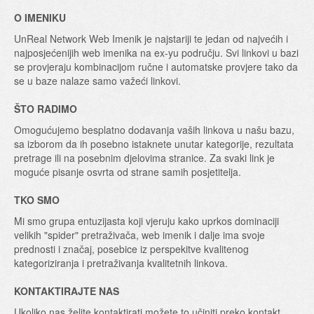
O IMENIKU
UnReal Network Web Imenik je najstariji te jedan od najvećih i
najposjećenijih web imenika na ex-yu području. Svi linkovi u bazi
se provjeraju kombinacijom ručne i automatske provjere tako da
se u baze nalaze samo važeći linkovi.
ŠTO RADIMO
Omogućujemo besplatno dodavanja vaših linkova u našu bazu,
sa izborom da ih posebno istaknete unutar kategorije, rezultata
pretrage ili na posebnim djelovima stranice. Za svaki link je
moguće pisanje osvrta od strane samih posjetitelja.
TKO SMO
Mi smo grupa entuzijasta koji vjeruju kako uprkos dominaciji
velikih "spider" pretraživača, web imenik i dalje ima svoje
prednosti i značaj, posebice iz perspekitve kvalitenog
kategoriziranja i pretraživanja kvalitetnih linkova.
KONTAKTIRAJTE NAS
Ukoliko nas želite kontaktirati možete to učiniti preko kontakt