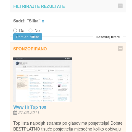
FILTRIRAJTE REZULTATE
Sadrži "Slika"
x
Da
Ne
Primjeni filtere
Resetiraj filtere
SPONZORIRANO
Www Hr Top 100
27.03.2011.
Top lista najboljih stranica po glasovima posjetitelja! Dobite
BESTPLATNO tisuće posjetitelja mjesečno koliko dobivaju