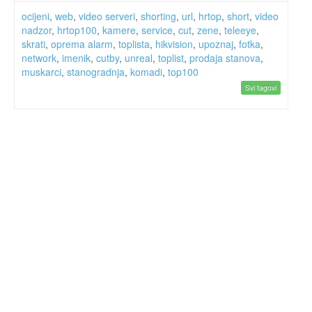
ocijeni
,
web
,
video serveri
,
shorting
,
url
,
hrtop
,
short
,
video
nadzor
,
hrtop100
,
kamere
,
service
,
cut
,
zene
,
teleeye
,
skrati
,
oprema alarm
,
toplista
,
hikvision
,
upoznaj
,
fotka
,
network
,
imenik
,
cutby
,
unreal
,
toplist
,
prodaja stanova
,
muskarci
,
stanogradnja
,
komadi
,
top100
Svi tagovi