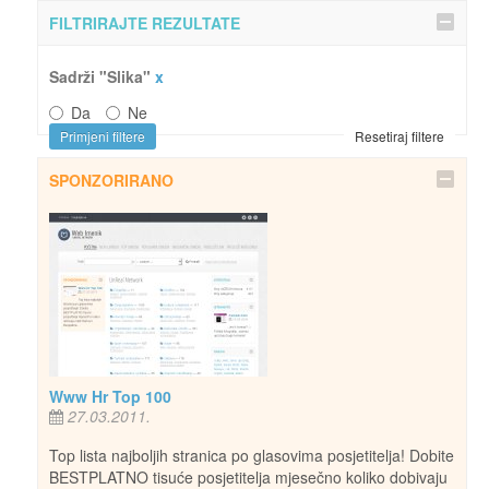
FILTRIRAJTE REZULTATE
Sadrži "Slika"
x
Da
Ne
Primjeni filtere
Resetiraj filtere
SPONZORIRANO
Www Hr Top 100
27.03.2011.
Top lista najboljih stranica po glasovima posjetitelja! Dobite
BESTPLATNO tisuće posjetitelja mjesečno koliko dobivaju