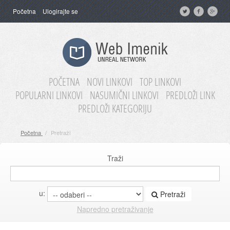
Početna
Ulogirajte se
POČETNA
NOVI LINKOVI
TOP LINKOVI
POPULARNI LINKOVI
NASUMIČNI LINKOVI
PREDLOŽI LINK
PREDLOŽI KATEGORIJU
Početna
/
Pretraži
Traži
u:
Pretraži
Napredno pretraživanje