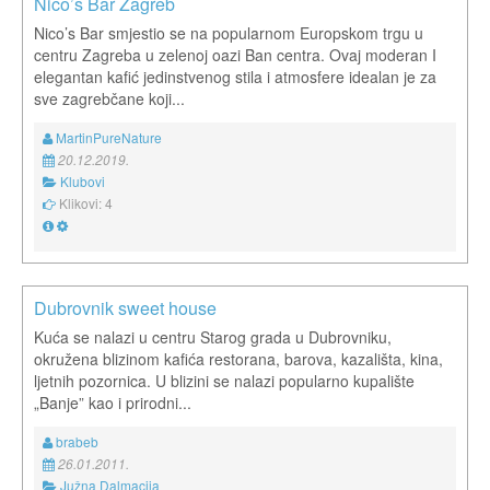
Nico’s Bar Zagreb
Nico’s Bar smjestio se na popularnom Europskom trgu u
centru Zagreba u zelenoj oazi Ban centra. Ovaj moderan I
elegantan kafić jedinstvenog stila i atmosfere idealan je za
sve zagrebčane koji...
MartinPureNature
20.12.2019.
Klubovi
Klikovi: 4
Dubrovnik sweet house
Kuća se nalazi u centru Starog grada u Dubrovniku,
okružena blizinom kafića restorana, barova, kazališta, kina,
ljetnih pozornica. U blizini se nalazi popularno kupalište
„Banje” kao i prirodni...
brabeb
26.01.2011.
Južna Dalmacija