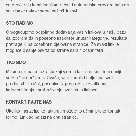
se provjeraju kombinacijom ručne i automatske provjere tako da
se u baze nalaze samo važeći linkovi.
ŠTO RADIMO
Omogućujemo besplatno dodavanja vaših linkova u našu bazu,
sa izborom da ih posebno istaknete unutar kategorije, rezultata
pretrage ili na posebnim djelovima stranice. Za svaki link je
moguće pisanje osvrta od strane samih posjetitelja.
TKO SMO
Mi smo grupa entuzijasta koji vjeruju kako uprkos dominaciji
velikih "spider" pretraživača, web imenik i dalje ima svoje
prednosti i značaj, posebice iz perspekitve kvalitenog
kategoriziranja i pretraživanja kvalitetnih linkova.
KONTAKTIRAJTE NAS
Ukoliko nas želite kontaktirati možete to učiniti preko kontakt
forme. Link se nalazi na dnu stranice.