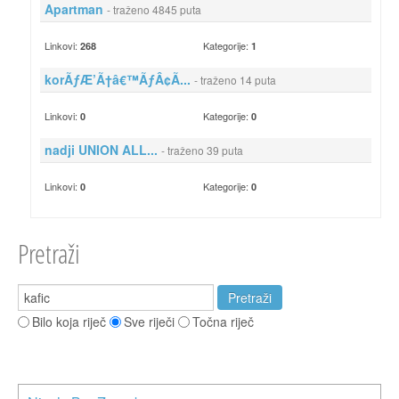
Apartman
- traženo 4845 puta
Linkovi:
Kategorije:
268
1
korÃƒÆ’Ã†â€™ÃƒÂ¢Ã...
- traženo 14 puta
Linkovi:
Kategorije:
0
0
nadji UNION ALL...
- traženo 39 puta
Linkovi:
Kategorije:
0
0
Pretraži
Bilo koja riječ
Sve riječi
Točna riječ