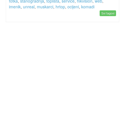
fotka
,
stanogradnja
,
toplista
,
service
,
hikvision
,
web
,
imenik
,
unreal
,
muskarci
,
hrtop
,
ocijeni
,
komadi
Svi tagovi