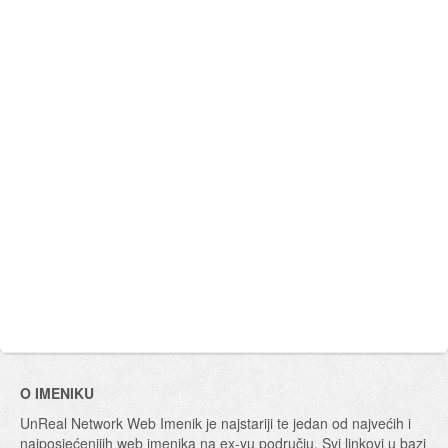
O IMENIKU
UnReal Network Web Imenik je najstariji te jedan od najvećih i
najposjećenijih web imenika na ex-yu području. Svi linkovi u bazi