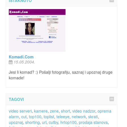
ISTAKNUTO
Komadi.Com
15.05.2004.
Jesi li komad? :) Pošalji fotografiju, saznaj i upoznaj druge
komade!
TAGOVI
video serveri
,
kamere
,
zene
,
short
,
video nadzor
,
oprema
alarm
,
cut
,
top100
,
toplist
,
teleeye
,
network
,
skrati
,
upoznaj
,
shorting
,
url
,
cutby
,
hrtop100
,
prodaja stanova
,