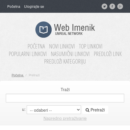
Početna
Ulogirajte se
POČETNA
NOVI LINKOVI
TOP LINKOVI
POPULARNI LINKOVI
NASUMIČNI LINKOVI
PREDLOŽI LINK
PREDLOŽI KATEGORIJU
Početna
/
Pretraži
Traži
u:
Pretraži
Napredno pretraživanje