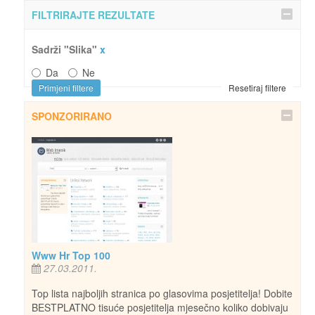
FILTRIRAJTE REZULTATE
Sadrži "Slika"
x
Da
Ne
Primjeni filtere
Resetiraj filtere
SPONZORIRANO
Www Hr Top 100
27.03.2011.
Top lista najboljih stranica po glasovima posjetitelja! Dobite
BESTPLATNO tisuće posjetitelja mjesečno koliko dobivaju