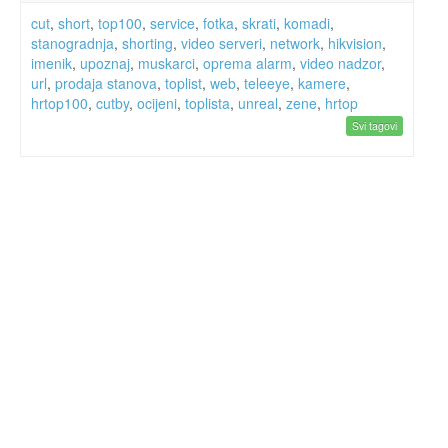
cut
,
short
,
top100
,
service
,
fotka
,
skrati
,
komadi
,
stanogradnja
,
shorting
,
video serveri
,
network
,
hikvision
,
imenik
,
upoznaj
,
muskarci
,
oprema alarm
,
video nadzor
,
url
,
prodaja stanova
,
toplist
,
web
,
teleeye
,
kamere
,
hrtop100
,
cutby
,
ocijeni
,
toplista
,
unreal
,
zene
,
hrtop
Svi tagovi