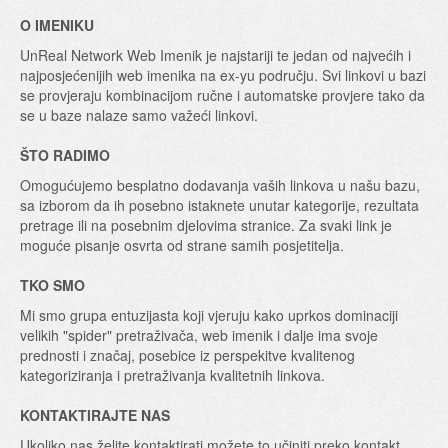
O IMENIKU
UnReal Network Web Imenik je najstariji te jedan od najvećih i
najposjećenijih web imenika na ex-yu području. Svi linkovi u bazi
se provjeraju kombinacijom ručne i automatske provjere tako da
se u baze nalaze samo važeći linkovi.
ŠTO RADIMO
Omogućujemo besplatno dodavanja vaših linkova u našu bazu,
sa izborom da ih posebno istaknete unutar kategorije, rezultata
pretrage ili na posebnim djelovima stranice. Za svaki link je
moguće pisanje osvrta od strane samih posjetitelja.
TKO SMO
Mi smo grupa entuzijasta koji vjeruju kako uprkos dominaciji
velikih "spider" pretraživača, web imenik i dalje ima svoje
prednosti i značaj, posebice iz perspekitve kvalitenog
kategoriziranja i pretraživanja kvalitetnih linkova.
KONTAKTIRAJTE NAS
Ukoliko nas želite kontaktirati možete to učiniti preko kontakt