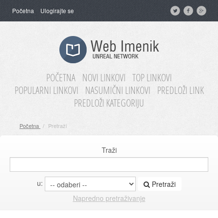
Početna
Ulogirajte se
POČETNA
NOVI LINKOVI
TOP LINKOVI
POPULARNI LINKOVI
NASUMIČNI LINKOVI
PREDLOŽI LINK
PREDLOŽI KATEGORIJU
Početna
/
Pretraži
Traži
u:
Pretraži
Napredno pretraživanje