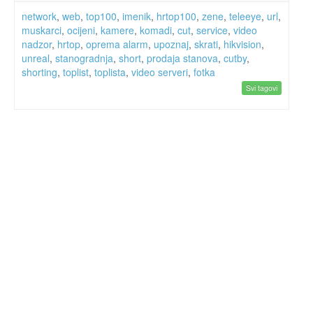
network
,
web
,
top100
,
imenik
,
hrtop100
,
zene
,
teleeye
,
url
,
muskarci
,
ocijeni
,
kamere
,
komadi
,
cut
,
service
,
video
nadzor
,
hrtop
,
oprema alarm
,
upoznaj
,
skrati
,
hikvision
,
unreal
,
stanogradnja
,
short
,
prodaja stanova
,
cutby
,
shorting
,
toplist
,
toplista
,
video serveri
,
fotka
Svi tagovi