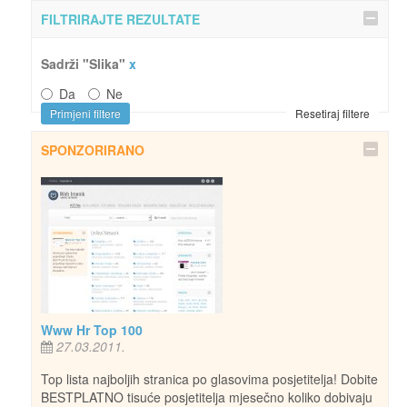
FILTRIRAJTE REZULTATE
Sadrži "Slika"
x
Da
Ne
Primjeni filtere
Resetiraj filtere
SPONZORIRANO
Www Hr Top 100
27.03.2011.
Top lista najboljih stranica po glasovima posjetitelja! Dobite
BESTPLATNO tisuće posjetitelja mjesečno koliko dobivaju