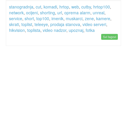
stanogradnja
,
cut
,
komadi
,
hrtop
,
web
,
cutby
,
hrtop100
,
network
,
ocijeni
,
shorting
,
url
,
oprema alarm
,
unreal
,
service
,
short
,
top100
,
imenik
,
muskarci
,
zene
,
kamere
,
skrati
,
toplist
,
teleeye
,
prodaja stanova
,
video serveri
,
hikvision
,
toplista
,
video nadzor
,
upoznaj
,
fotka
Svi tagovi