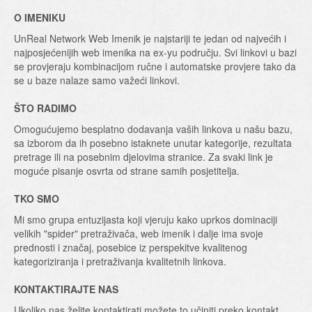
O IMENIKU
UnReal Network Web Imenik je najstariji te jedan od najvećih i
najposjećenijih web imenika na ex-yu području. Svi linkovi u bazi
se provjeraju kombinacijom ručne i automatske provjere tako da
se u baze nalaze samo važeći linkovi.
ŠTO RADIMO
Omogućujemo besplatno dodavanja vaših linkova u našu bazu,
sa izborom da ih posebno istaknete unutar kategorije, rezultata
pretrage ili na posebnim djelovima stranice. Za svaki link je
moguće pisanje osvrta od strane samih posjetitelja.
TKO SMO
Mi smo grupa entuzijasta koji vjeruju kako uprkos dominaciji
velikih "spider" pretraživača, web imenik i dalje ima svoje
prednosti i značaj, posebice iz perspekitve kvalitenog
kategoriziranja i pretraživanja kvalitetnih linkova.
KONTAKTIRAJTE NAS
Ukoliko nas želite kontaktirati možete to učiniti preko kontakt