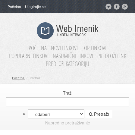
Početna
Ulogirajte se
POČETNA
NOVI LINKOVI
TOP LINKOVI
POPULARNI LINKOVI
NASUMIČNI LINKOVI
PREDLOŽI LINK
PREDLOŽI KATEGORIJU
Početna
/
Pretraži
Traži
u:
Pretraži
Napredno pretraživanje