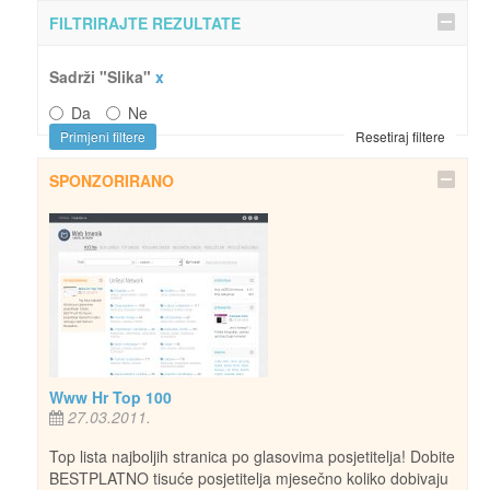
FILTRIRAJTE REZULTATE
Sadrži "Slika"
x
Da
Ne
Primjeni filtere
Resetiraj filtere
SPONZORIRANO
Www Hr Top 100
27.03.2011.
Top lista najboljih stranica po glasovima posjetitelja! Dobite
BESTPLATNO tisuće posjetitelja mjesečno koliko dobivaju