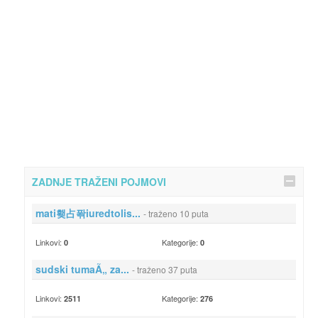
ZADNJE TRAŽENI POJMOVI
mati횆占퐊iuredtolis...
- traženo 10 puta
Linkovi:
Kategorije:
0
0
sudski tumaÃ„ za...
- traženo 37 puta
Linkovi:
Kategorije:
2511
276