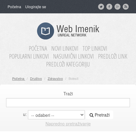
Početna
Ulogirajte se
POČETNA
NOVI LINKOVI
TOP LINKOVI
POPULARNI LINKOVI
NASUMIČNI LINKOVI
PREDLOŽI LINK
PREDLOŽI KATEGORIJU
Početna
/
Društvo
/
Zdravstvo
/
Bolesti
Traži
u:
Pretraži
Napredno pretraživanje