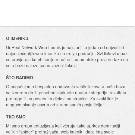
O IMENIKU
UnReal Network Web Imenik je najstariji te jedan od najvećih i
najposjećenijih web imenika na ex-yu području. Svi linkovi u bazi
se provjeraju kombinacijom ručne i automatske provjere tako da
se u baze nalaze samo važeći linkovi.
ŠTO RADIMO
Omogućujemo besplatno dodavanja vaših linkova u našu bazu,
sa izborom da ih posebno istaknete unutar kategorije, rezultata
pretrage ili na posebnim djelovima stranice. Za svaki link je
moguće pisanje osvrta od strane samih posjetitelja.
TKO SMO
Mi smo grupa entuzijasta koji vjeruju kako uprkos dominaciji
velikih "spider" pretraživača, web imenik i dalje ima svoje