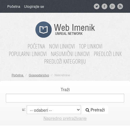
Početna
Ulogirajte se
POČETNA
NOVI LINKOVI
TOP LINKOVI
POPULARNI LINKOVI
NASUMIČNI LINKOVI
PREDLOŽI LINK
PREDLOŽI KATEGORIJU
Početna
/
Gospodarstvo
/
Nekretnine
Traži
u:
Pretraži
Napredno pretraživanje