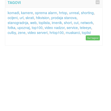
TAGOVI
komadi
,
kamere
,
oprema alarm
,
hrtop
,
unreal
,
shorting
,
ocijeni
,
url
,
skrati
,
hikvision
,
prodaja stanova
,
stanogradnja
,
web
,
toplista
,
imenik
,
short
,
cut
,
network
,
fotka
,
upoznaj
,
top100
,
video nadzor
,
service
,
teleeye
,
cutby
,
zene
,
video serveri
,
hrtop100
,
muskarci
,
toplist
Svi tagovi