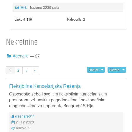
servis
- traženo 3239 puta
Linkovi:
Kategorije:
116
2
Nekretnine
Agencije
— 27
1
2
>
»
Datum
Silazno
Fleksibilna Kancelarijska Rešenja
Osposobite sebe i svoj tim fleksibilnim kancelarijskim
prostorom, vrhunskim pogodnostima i beskonačnim
mogućnostima za napredak, Beograd / Srbija.
weshare011
24.12.2020.
Klikovi: 2