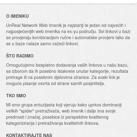
O IMENIKU
UnReal Network Web Imenik je najstariji te jedan od najvećih i
najposjećenijih web imenika na ex-yu području. Svi linkovi u bazi
se provjeraju kombinacijom ručne i automatske provjere tako da
se u baze nalaze samo važeći linkovi.
ŠTO RADIMO
Omogućujemo besplatno dodavanja vaših linkova u našu bazu,
sa izborom da ih posebno istaknete unutar kategorije, rezultata
pretrage ili na posebnim djelovima stranice. Za svaki link je
moguće pisanje osvrta od strane samih posjetitelja.
TKO SMO
Mi smo grupa entuzijasta koji vjeruju kako uprkos dominaciji
velikih "spider" pretraživača, web imenik i dalje ima svoje
prednosti i značaj, posebice iz perspekitve kvalitenog
kategoriziranja i pretraživanja kvalitetnih linkova.
KONTAKTIRAJTE NAS