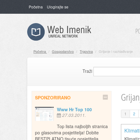
Početna
Ulogirajte se
P
Početna
/
Gospodarstvo
/
Trgovina
/
Grijanje i rashlađivanje
Traži
Grijan
SPONZORIRANO
Www Hr Top 100
1
2
27.03.2011.
Top lista najboljih stranica
Klimati
po glasovima posjetitelja! Dobite
BESTPLATNO tisuće posjetitelja
Klimatiz