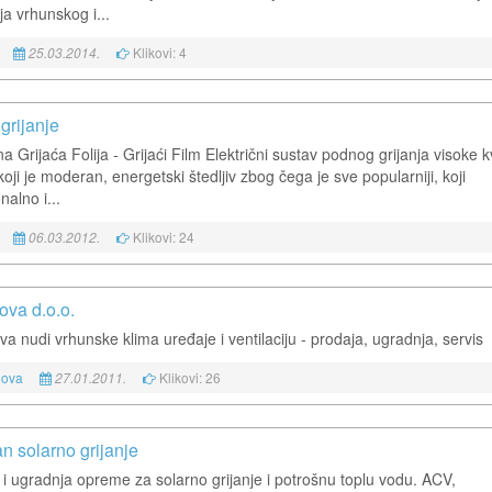
ja vrhunskog i...
Klikovi: 4
25.03.2014.
grijanje
na Grijaća Folija - Grijaći Film Električni sustav podnog grijanja visoke kv
oji je moderan, energetski štedljiv zbog čega je sve popularniji, koji
nalno i...
Klikovi: 24
06.03.2012.
ova d.o.o.
va nudi vrhunske klima uređaje i ventilaciju - prodaja, ugradnja, servis
nova
Klikovi: 26
27.01.2011.
n solarno grijanje
 i ugradnja opreme za solarno grijanje i potrošnu toplu vodu. ACV,