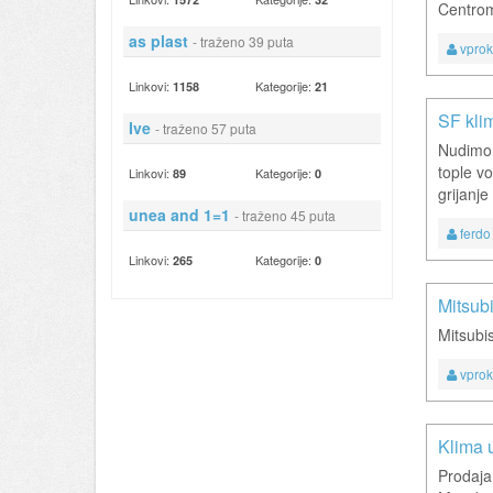
Centrom
as plast
- traženo 39 puta
vpro
Linkovi:
Kategorije:
1158
21
SF klim
Ive
- traženo 57 puta
Nudimo 
tople v
Linkovi:
Kategorije:
89
0
grijanje
unea and 1=1
- traženo 45 puta
ferdo
Linkovi:
Kategorije:
265
0
Mitsubi
Mitsubis
vpro
Klima u
Prodaja