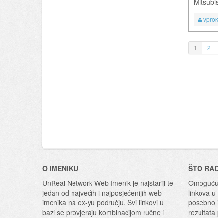
Mitsubi
vpro
1
2
O IMENIKU
ŠTO RA
UnReal Network Web Imenik je najstariji te
Omogućuj
jedan od najvećih i najposjećenijih web
linkova u
imenika na ex-yu području. Svi linkovi u
posebno i
bazi se provjeraju kombinacijom ručne i
rezultata