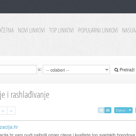
OČETNA
NOVI LINKOVI
TOP LINKOVI
POPULARNI LINKOVI
NASUM
u:
Pretraži
je i rashlađivanje
>
»
Datum
zacija.hr
acija.hr vam nudi najbolji omjer cijene i kvalitete top svjetskih brendova