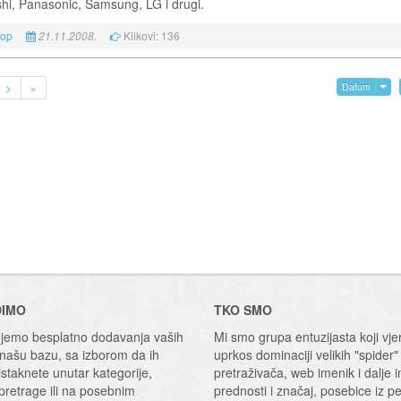
shi, Panasonic, Samsung, LG i drugi.
kop
Klikovi: 136
21.11.2008.
>
»
Datum
DIMO
TKO SMO
emo besplatno dodavanja vaših
Mi smo grupa entuzijasta koji vje
 našu bazu, sa izborom da ih
uprkos dominaciji velikih "spider"
staknete unutar kategorije,
pretraživača, web imenik i dalje 
 pretrage ili na posebnim
prednosti i značaj, posebice iz p