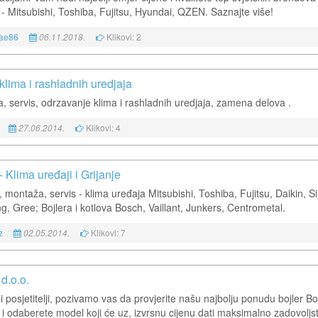
 - Mitsubishi, Toshiba, Fujitsu, Hyundai, QZEN. Saznajte više!
oae86
Klikovi: 2
06.11.2018.
klima i rashladnih uredjaja
, servis, odrzavanje klima i rashladnih uredjaja, zamena delova .
Klikovi: 4
27.06.2014.
- Klima uređaji i Grijanje
 montaža, servis - klima uređaja Mitsubishi, Toshiba, Fujitsu, Daikin, Sin
, Gree; Bojlera i kotlova Bosch, Vaillant, Junkers, Centrometal.
z
Klikovi: 7
02.05.2014.
d.o.o.
i posjetitelji, pozivamo vas da provjerite našu najbolju ponudu bojler B
 i odaberete model koji će uz, izvrsnu cijenu dati maksimalno zadovoljs