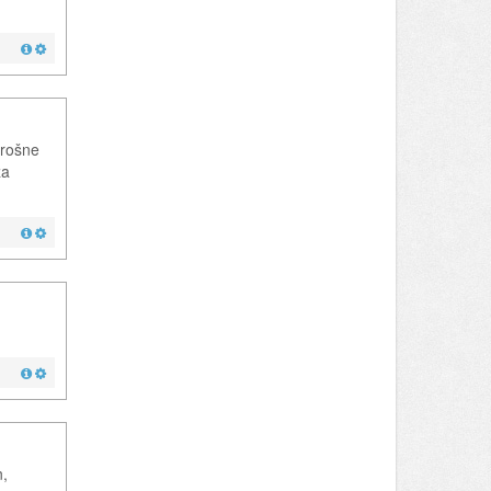
trošne
za
n,