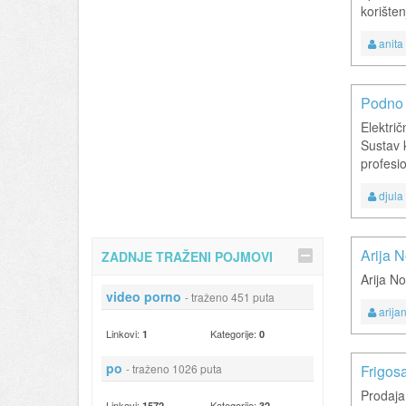
korišten
anita
Podno 
Električ
Sustav k
profesio
djula
Arija N
ZADNJE TRAŽENI POJMOVI
Arija No
video porno
- traženo 451 puta
arija
Linkovi:
Kategorije:
1
0
po
- traženo 1026 puta
Frigosa
Prodaja
Linkovi:
Kategorije:
1572
32