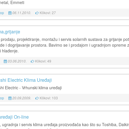
etal, Emmeti
kop
Klikovi: 27
06.11.2010.
a,grijanje
prodaju, projektiranje, montažu i servis solarnih sustava za grijanje po
ode i dogrijavanje prostora. Bavimo se i prodajom i ugradnjom opreme 
 i hlađenje.
Klikovi: 49
03.06.2010.
shi Electric Klima Uređaji
hi Electric - Vrhunski klima uređaji
kop
Klikovi: 103
20.09.2009.
ređaji On-line
, ugradnja i servis klima uređaja proizvođača kao što su Toshiba, Daiki