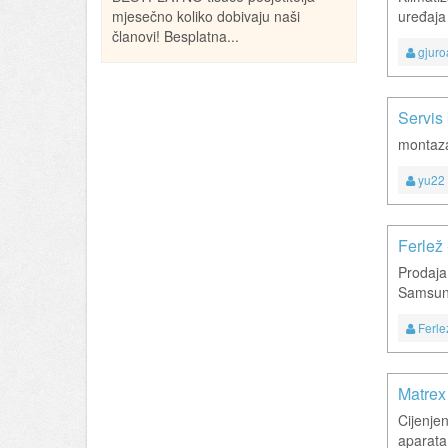
mjesečno koliko dobivaju naši
uređaja
članovi! Besplatna...
gjur
Servis 
montaza
yu22
Ferlež 
Prodaja,
Samsung
Ferle
Matrex 
Cijenjen
aparata