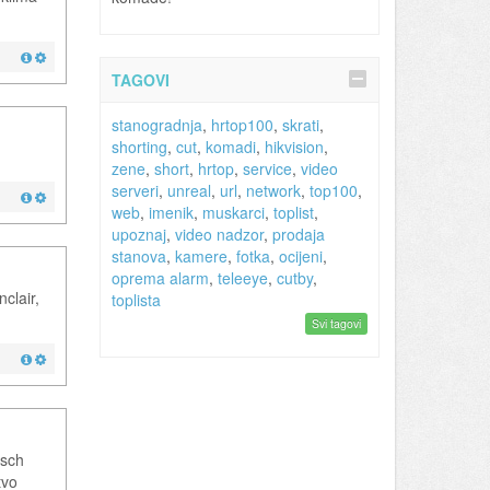
TAGOVI
stanogradnja
,
hrtop100
,
skrati
,
shorting
,
cut
,
komadi
,
hikvision
,
zene
,
short
,
hrtop
,
service
,
video
serveri
,
unreal
,
url
,
network
,
top100
,
web
,
imenik
,
muskarci
,
toplist
,
upoznaj
,
video nadzor
,
prodaja
stanova
,
kamere
,
fotka
,
ocijeni
,
oprema alarm
,
teleeye
,
cutby
,
clair,
toplista
Svi tagovi
osch
tvo