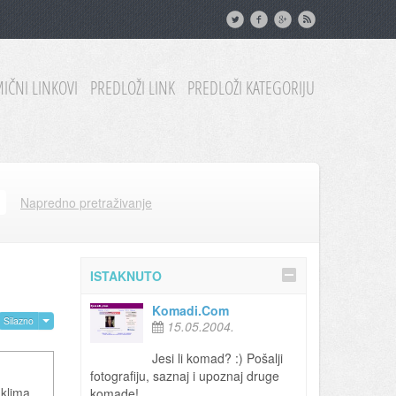
IČNI LINKOVI
PREDLOŽI LINK
PREDLOŽI KATEGORIJU
Napredno pretraživanje
ISTAKNUTO
Komadi.Com
Silazno
15.05.2004.
Jesi li komad? :) Pošalji
fotografiju, saznaj i upoznaj druge
 klima
komade!