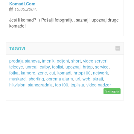
Komadi.Com
15.05.2004.
Jesi li komad? :) Pošalji fotografiju, saznaj i upoznaj druge
komade!
TAGOVI
prodaja stanova
,
imenik
,
ocijeni
,
short
,
video serveri
,
teleeye
,
unreal
,
cutby
,
toplist
,
upoznaj
,
hrtop
,
service
,
fotka
,
kamere
,
zene
,
cut
,
komadi
,
hrtop100
,
network
,
muskarci
,
shorting
,
oprema alarm
,
url
,
web
,
skrati
,
hikvision
,
stanogradnja
,
top100
,
toplista
,
video nadzor
Svi tagovi