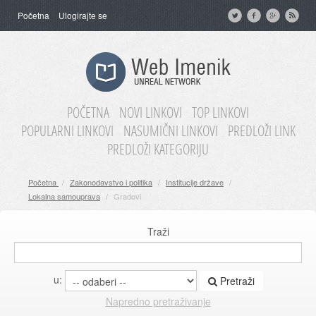
Početna
Ulogirajte se
POČETNA
NOVI LINKOVI
TOP LINKOVI
POPULARNI LINKOVI
NASUMIČNI LINKOVI
PREDLOŽI LINK
PREDLOŽI KATEGORIJU
Početna
/
Zakonodavstvo i politika
/
Institucije države
/
Lokalna samouprava
/
Gradovi
Traži
u:
Pretraži
Napredno pretraživanje