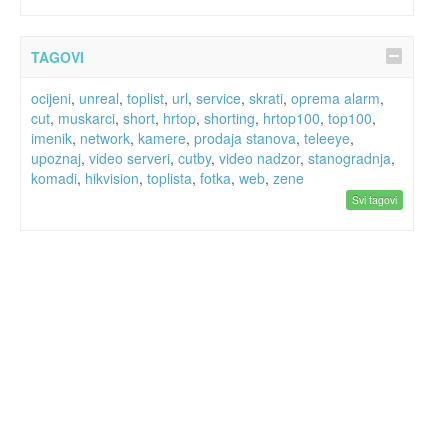
TAGOVI
ocijeni
,
unreal
,
toplist
,
url
,
service
,
skrati
,
oprema alarm
,
cut
,
muskarci
,
short
,
hrtop
,
shorting
,
hrtop100
,
top100
,
imenik
,
network
,
kamere
,
prodaja stanova
,
teleeye
,
upoznaj
,
video serveri
,
cutby
,
video nadzor
,
stanogradnja
,
komadi
,
hikvision
,
toplista
,
fotka
,
web
,
zene
Svi tagovi