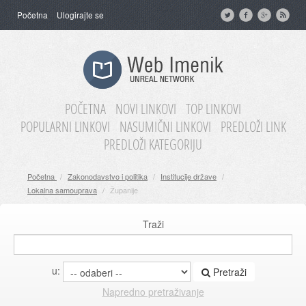
Početna
Ulogirajte se
POČETNA
NOVI LINKOVI
TOP LINKOVI
POPULARNI LINKOVI
NASUMIČNI LINKOVI
PREDLOŽI LINK
PREDLOŽI KATEGORIJU
Početna
/
Zakonodavstvo i politika
/
Institucije države
/
Lokalna samouprava
/
Županije
Traži
u:
Pretraži
Napredno pretraživanje