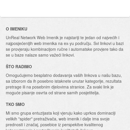
O IMENIKU
UnReal Network Web Imenik je najstariji te jedan od najvećih i
najposjećenijih web imenika na ex-yu području. Svi linkovi u bazi
se provjeraju kombinacijom ručne i automatske provjere tako da
se u baze nalaze samo važeći linkovi.
ŠTO RADIMO
Omogućujemo besplatno dodavanja vaših linkova u našu bazu,
sa izborom da ih posebno istaknete unutar kategorije, rezultata
pretrage ili na posebnim djelovima stranice. Za svaki link je
moguće pisanje osvrta od strane samih posjetitelja.
TKO SMO
Mi smo grupa entuzijasta koji vjeruju kako uprkos dominaciji
velikih "spider" pretraživača, web imenik i dalje ima svoje
prednosti i značaj, posebice iz perspekitve kvalitenog