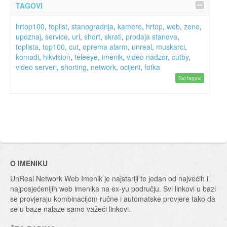
TAGOVI
hrtop100
,
toplist
,
stanogradnja
,
kamere
,
hrtop
,
web
,
zene
,
upoznaj
,
service
,
url
,
short
,
skrati
,
prodaja stanova
,
toplista
,
top100
,
cut
,
oprema alarm
,
unreal
,
muskarci
,
komadi
,
hikvision
,
teleeye
,
imenik
,
video nadzor
,
cutby
,
video serveri
,
shorting
,
network
,
ocijeni
,
fotka
Svi tagovi
O IMENIKU
UnReal Network Web Imenik je najstariji te jedan od najvećih i
najposjećenijih web imenika na ex-yu području. Svi linkovi u bazi
se provjeraju kombinacijom ručne i automatske provjere tako da
se u baze nalaze samo važeći linkovi.