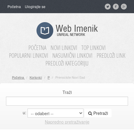
Početna
Ulogirajte se
POČETNA
NOVI LINKOVI
TOP LINKOVI
POPULARNI LINKOVI
NASUMIČNI LINKOVI
PREDLOŽI LINK
PREDLOŽI KATEGORIJU
Početna
/
Korisnici
/
P
/
Prenociste Novi Sad
Traži
u:
Pretraži
Napredno pretraživanje