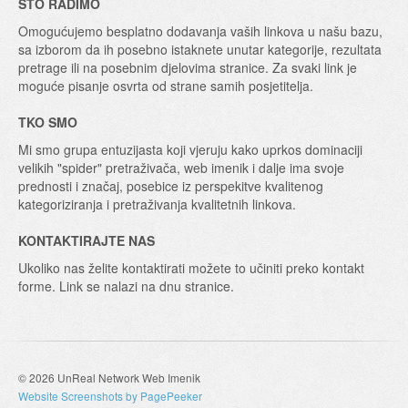
ŠTO RADIMO
Omogućujemo besplatno dodavanja vaših linkova u našu bazu,
sa izborom da ih posebno istaknete unutar kategorije, rezultata
pretrage ili na posebnim djelovima stranice. Za svaki link je
moguće pisanje osvrta od strane samih posjetitelja.
TKO SMO
Mi smo grupa entuzijasta koji vjeruju kako uprkos dominaciji
velikih "spider" pretraživača, web imenik i dalje ima svoje
prednosti i značaj, posebice iz perspekitve kvalitenog
kategoriziranja i pretraživanja kvalitetnih linkova.
KONTAKTIRAJTE NAS
Ukoliko nas želite kontaktirati možete to učiniti preko kontakt
forme. Link se nalazi na dnu stranice.
© 2026 UnReal Network Web Imenik
Website Screenshots by PagePeeker