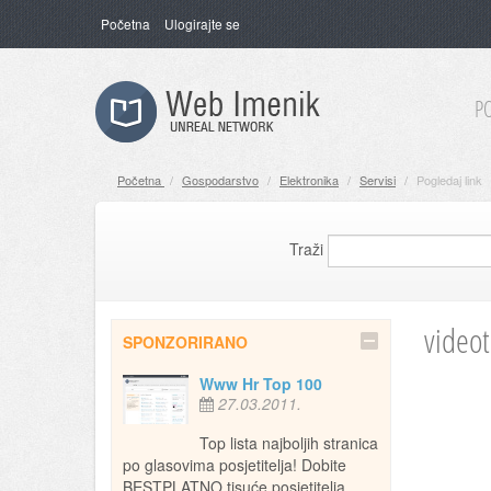
Početna
Ulogirajte se
P
Početna
/
Gospodarstvo
/
Elektronika
/
Servisi
/
Pogledaj link
Traži
video
SPONZORIRANO
Www Hr Top 100
27.03.2011.
Top lista najboljih stranica
po glasovima posjetitelja! Dobite
BESTPLATNO tisuće posjetitelja