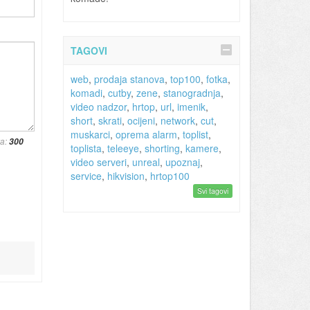
TAGOVI
web
,
prodaja stanova
,
top100
,
fotka
,
komadi
,
cutby
,
zene
,
stanogradnja
,
video nadzor
,
hrtop
,
url
,
imenik
,
short
,
skrati
,
ocijeni
,
network
,
cut
,
muskarci
,
oprema alarm
,
toplist
,
va:
toplista
,
teleeye
,
shorting
,
kamere
,
video serveri
,
unreal
,
upoznaj
,
service
,
hikvision
,
hrtop100
Svi tagovi