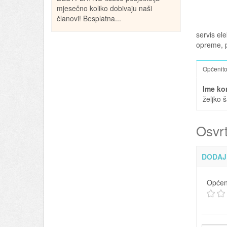
mjesečno koliko dobivaju naši
članovi! Besplatna...
servis ele
opreme, p
Općenit
Ime ko
željko 
Osvrt
DODAJ
Općen