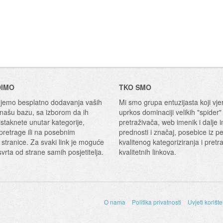
DIMO
TKO SMO
emo besplatno dodavanja vaših
Mi smo grupa entuzijasta koji vje
 našu bazu, sa izborom da ih
uprkos dominaciji velikih "spider"
staknete unutar kategorije,
pretraživača, web imenik i dalje 
 pretrage ili na posebnim
prednosti i značaj, posebice iz p
 stranice. Za svaki link je moguće
kvalitenog kategoriziranja i pretr
svrta od strane samih posjetitelja.
kvalitetnih linkova.
O nama
Politika privatnosti
Uvjeti korišt