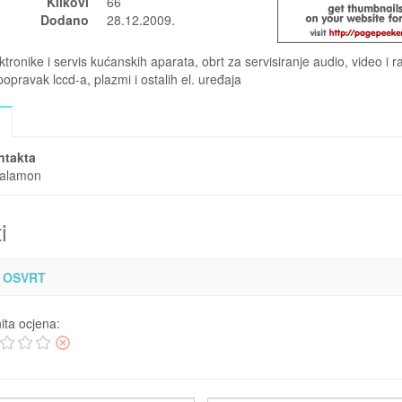
Klikovi
66
Dodano
28.12.2009.
ktronike i servis kućanskih aparata, obrt za servisiranje audio, video i 
opravak lccd-a, plazmi i ostalih el. uređaja
o
ntakta
šalamon
i
 OSVRT
ita ocjena: