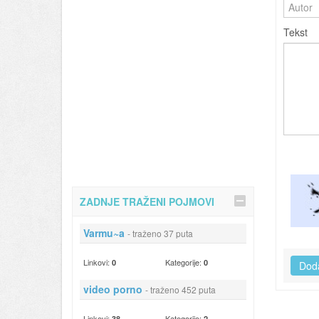
Tekst
ZADNJE TRAŽENI POJMOVI
Varmu~a
- traženo 37 puta
Linkovi:
Kategorije:
0
0
video porno
- traženo 452 puta
Linkovi:
Kategorije:
38
2