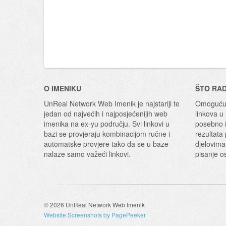
O IMENIKU
ŠTO RA
UnReal Network Web Imenik je najstariji te
Omogućuj
jedan od najvećih i najposjećenijih web
linkova u
imenika na ex-yu području. Svi linkovi u
posebno i
bazi se provjeraju kombinacijom ručne i
rezultata
automatske provjere tako da se u baze
djelovima
nalaze samo važeći linkovi.
pisanje o
© 2026 UnReal Network Web Imenik
Website Screenshots by PagePeeker