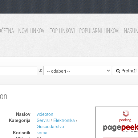
OČETNA
NOVI LINKOVI
TOP LINKOVI
POPULARNI LINKOVI
NASUM
u:
Pretraži
ton
Naslov
videoton
Kategorija
Servisi
/
Elektronika
/
Gospodarstvo
Korisnik
koma