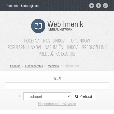
Početna
Ulogirajte se
POČETNA
NOVI LINKOVI
TOP LINKOVI
POPULARNI LINKOVI
NASUMIČNI LINKOVI
PREDLOŽI LINK
PREDLOŽI KATEGORIJU
Početna
/
Gospodarstvo
/
Medicina
/
Pogledaj link
Traži
u:
Pretraži
Napredno pretraživanje