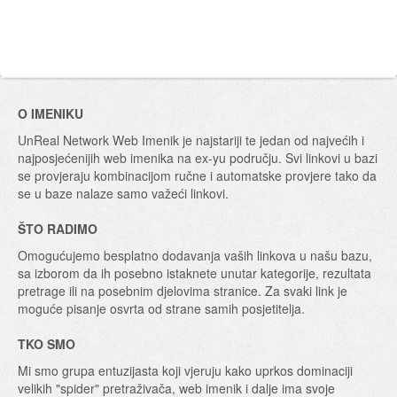
O IMENIKU
UnReal Network Web Imenik je najstariji te jedan od najvećih i
najposjećenijih web imenika na ex-yu području. Svi linkovi u bazi
se provjeraju kombinacijom ručne i automatske provjere tako da
se u baze nalaze samo važeći linkovi.
ŠTO RADIMO
Omogućujemo besplatno dodavanja vaših linkova u našu bazu,
sa izborom da ih posebno istaknete unutar kategorije, rezultata
pretrage ili na posebnim djelovima stranice. Za svaki link je
moguće pisanje osvrta od strane samih posjetitelja.
TKO SMO
Mi smo grupa entuzijasta koji vjeruju kako uprkos dominaciji
velikih "spider" pretraživača, web imenik i dalje ima svoje