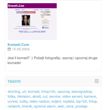
Komadi.Com
15.05.2004.
Jesi li komad? :) Pošalji fotografiju, saznaj i upoznaj druge
komade!
TAGOVI
shorting
,
url
,
komadi
,
hrtop100
,
upoznaj
,
stanogradnja
,
fotka
,
hikvision
,
skrati
,
cut
,
service
,
video serveri
,
kamere
,
unreal
,
cutby
,
video nadzor
,
ocijeni
,
toplista
,
top100
,
hrtop
,
network
,
imenik
,
oprema alarm
,
web
,
zene
,
prodaja