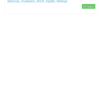
stanova
,
muskarci
,
short
,
toplist
,
teleeye
Svi tagovi