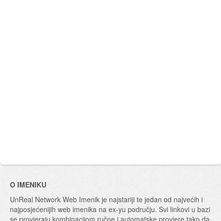
O IMENIKU
UnReal Network Web Imenik je najstariji te jedan od najvećih i
najposjećenijih web imenika na ex-yu području. Svi linkovi u bazi
se provjeraju kombinacijom ručne i automatske provjere tako da