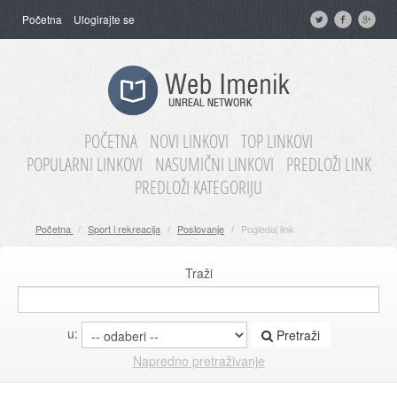
Početna
Ulogirajte se
POČETNA
NOVI LINKOVI
TOP LINKOVI
POPULARNI LINKOVI
NASUMIČNI LINKOVI
PREDLOŽI LINK
PREDLOŽI KATEGORIJU
Početna
/
Sport i rekreacija
/
Poslovanje
/
Pogledaj link
Traži
u:
Pretraži
Napredno pretraživanje