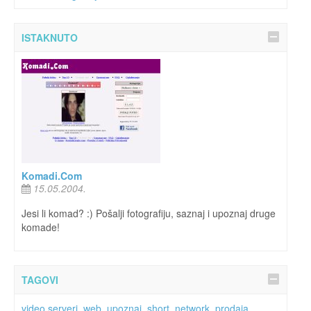
ISTAKNUTO
Komadi.Com
15.05.2004.
Jesi li komad? :) Pošalji fotografiju, saznaj i upoznaj druge
komade!
TAGOVI
video serveri
,
web
,
upoznaj
,
short
,
network
,
prodaja