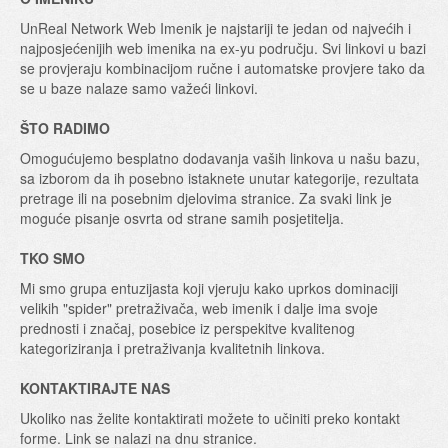
UnReal Network Web Imenik je najstariji te jedan od najvećih i
najposjećenijih web imenika na ex-yu području. Svi linkovi u bazi
se provjeraju kombinacijom ručne i automatske provjere tako da
se u baze nalaze samo važeći linkovi.
ŠTO RADIMO
Omogućujemo besplatno dodavanja vaših linkova u našu bazu,
sa izborom da ih posebno istaknete unutar kategorije, rezultata
pretrage ili na posebnim djelovima stranice. Za svaki link je
moguće pisanje osvrta od strane samih posjetitelja.
TKO SMO
Mi smo grupa entuzijasta koji vjeruju kako uprkos dominaciji
velikih "spider" pretraživača, web imenik i dalje ima svoje
prednosti i značaj, posebice iz perspekitve kvalitenog
kategoriziranja i pretraživanja kvalitetnih linkova.
KONTAKTIRAJTE NAS
Ukoliko nas želite kontaktirati možete to učiniti preko kontakt
forme. Link se nalazi na dnu stranice.