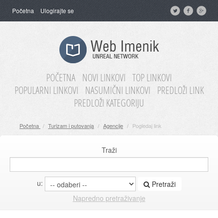
Početna
Ulogirajte se
POČETNA
NOVI LINKOVI
TOP LINKOVI
POPULARNI LINKOVI
NASUMIČNI LINKOVI
PREDLOŽI LINK
PREDLOŽI KATEGORIJU
Početna
/
Turizam i putovanja
/
Agencije
/
Pogledaj link
Traži
u:
Pretraži
Napredno pretraživanje