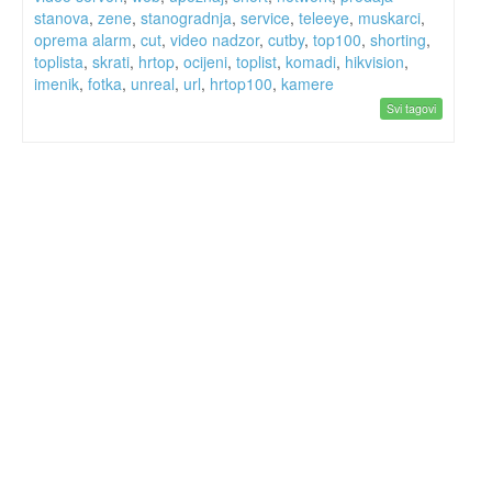
stanova
,
zene
,
stanogradnja
,
service
,
teleeye
,
muskarci
,
oprema alarm
,
cut
,
video nadzor
,
cutby
,
top100
,
shorting
,
toplista
,
skrati
,
hrtop
,
ocijeni
,
toplist
,
komadi
,
hikvision
,
imenik
,
fotka
,
unreal
,
url
,
hrtop100
,
kamere
Svi tagovi