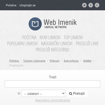
Početna
Ulogirajte se
POČETNA
NOVI LINKOVI
TOP LINKOVI
POPULARNI LINKOVI
NASUMIČNI LINKOVI
PREDLOŽI LINK
PREDLOŽI KATEGORIJU
Početna
/
Turizam i putovanja
/
Prijevozi
/
Auto-prijevoz
/
Selidbe
/
Pogledaj link
Traži
u:
Pretraži
Napredno pretraživanje