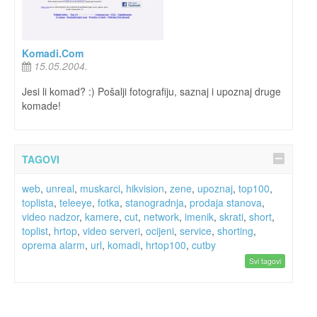
Komadi.Com
15.05.2004.
Jesi li komad? :) Pošalji fotografiju, saznaj i upoznaj druge
komade!
TAGOVI
web
,
unreal
,
muskarci
,
hikvision
,
zene
,
upoznaj
,
top100
,
toplista
,
teleeye
,
fotka
,
stanogradnja
,
prodaja stanova
,
video nadzor
,
kamere
,
cut
,
network
,
imenik
,
skrati
,
short
,
toplist
,
hrtop
,
video serveri
,
ocijeni
,
service
,
shorting
,
oprema alarm
,
url
,
komadi
,
hrtop100
,
cutby
Svi tagovi