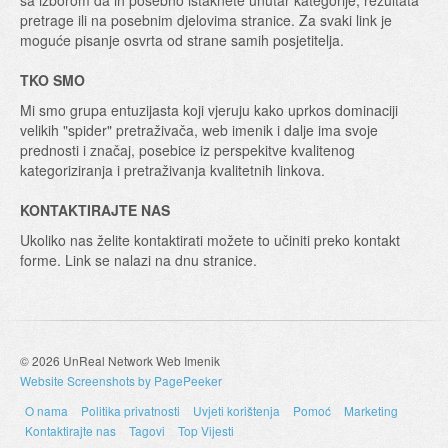
pretrage ili na posebnim djelovima stranice. Za svaki link je
moguće pisanje osvrta od strane samih posjetitelja.
TKO SMO
Mi smo grupa entuzijasta koji vjeruju kako uprkos dominaciji
velikih "spider" pretraživača, web imenik i dalje ima svoje
prednosti i značaj, posebice iz perspekitve kvalitenog
kategoriziranja i pretraživanja kvalitetnih linkova.
KONTAKTIRAJTE NAS
Ukoliko nas želite kontaktirati možete to učiniti preko kontakt
forme. Link se nalazi na dnu stranice.
© 2026 UnReal Network Web Imenik
Website Screenshots by PagePeeker
O nama
Politika privatnosti
Uvjeti korištenja
Pomoć
Marketing
Kontaktirajte nas
Tagovi
Top Vijesti