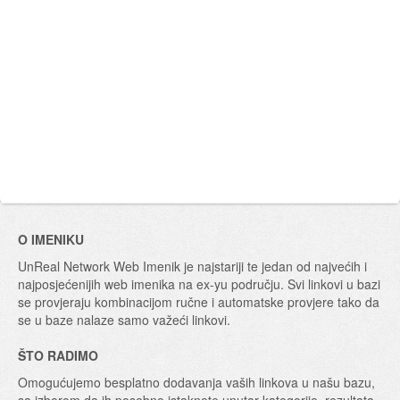
O IMENIKU
UnReal Network Web Imenik je najstariji te jedan od najvećih i
najposjećenijih web imenika na ex-yu području. Svi linkovi u bazi
se provjeraju kombinacijom ručne i automatske provjere tako da
se u baze nalaze samo važeći linkovi.
ŠTO RADIMO
Omogućujemo besplatno dodavanja vaših linkova u našu bazu,
sa izborom da ih posebno istaknete unutar kategorije, rezultata