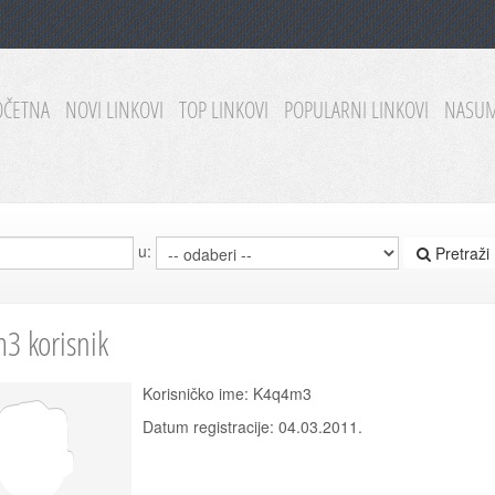
OČETNA
NOVI LINKOVI
TOP LINKOVI
POPULARNI LINKOVI
NASUM
u:
Pretraži
3 korisnik
Korisničko ime: K4q4m3
Datum registracije: 04.03.2011.