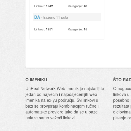
Linkovi:
Kategorije:
1942
48
DA
- traženo 11 puta
Linkovi:
Kategorije:
1251
15
O IMENIKU
ŠTO RA
UnReal Network Web Imenik je najstariji te
Omogućuj
jedan od najvećih i najposjećenijih web
linkova u
imenika na ex-yu području. Svi linkovi u
posebno i
bazi se provjeraju kombinacijom ručne i
rezultata
automatske provjere tako da se u baze
djelovima
nalaze samo važeći linkovi.
pisanje o