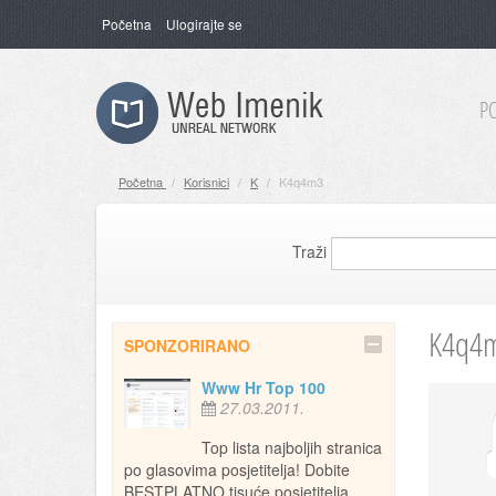
Početna
Ulogirajte se
P
Početna
/
Korisnici
/
K
/
K4q4m3
Traži
K4q4m
SPONZORIRANO
Www Hr Top 100
27.03.2011.
Top lista najboljih stranica
po glasovima posjetitelja! Dobite
BESTPLATNO tisuće posjetitelja