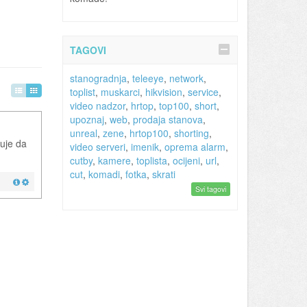
TAGOVI
stanogradnja
,
teleeye
,
network
,
toplist
,
muskarci
,
hikvision
,
service
,
video nadzor
,
hrtop
,
top100
,
short
,
upoznaj
,
web
,
prodaja stanova
,
unreal
,
zene
,
hrtop100
,
shorting
,
ćuje da
video serveri
,
imenik
,
oprema alarm
,
cutby
,
kamere
,
toplista
,
ocijeni
,
url
,
cut
,
komadi
,
fotka
,
skrati
Svi tagovi