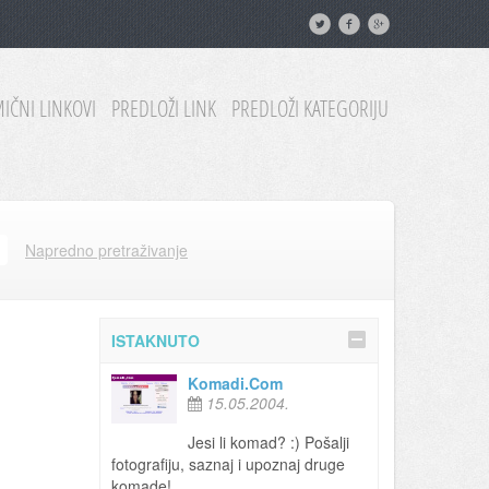
IČNI LINKOVI
PREDLOŽI LINK
PREDLOŽI KATEGORIJU
Napredno pretraživanje
ISTAKNUTO
Komadi.Com
15.05.2004.
Jesi li komad? :) Pošalji
fotografiju, saznaj i upoznaj druge
komade!