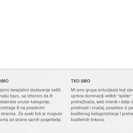
DIMO
TKO SMO
emo besplatno dodavanja vaših
Mi smo grupa entuzijasta koji vje
 našu bazu, sa izborom da ih
uprkos dominaciji velikih "spider"
staknete unutar kategorije,
pretraživača, web imenik i dalje 
 pretrage ili na posebnim
prednosti i značaj, posebice iz p
 stranice. Za svaki link je moguće
kvalitenog kategoriziranja i pretr
svrta od strane samih posjetitelja.
kvalitetnih linkova.