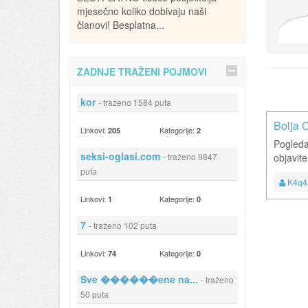
mjesečno koliko dobivaju naši
članovi! Besplatna...
ZADNJE TRAŽENI POJMOVI
kor
- traženo 1584 puta
Bolja 
Linkovi:
Kategorije:
205
2
Pogleda
seksi-oglasi.com
- traženo 9847
objavit
puta
K4q
Linkovi:
Kategorije:
1
0
7
- traženo 102 puta
Linkovi:
Kategorije:
74
0
Sve ������ene na...
- traženo
50 puta