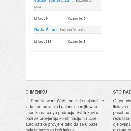
sudski tumaÃ„ za...
- traženo 37
puta
Linkovi:
Kategorije:
0
0
Nada Ã„ eri
- traženo 34 puta
Linkovi:
Kategorije:
389
8
O IMENIKU
ŠTO RA
UnReal Network Web Imenik je najstariji te
Omogućuj
jedan od najvećih i najposjećenijih web
linkova u
imenika na ex-yu području. Svi linkovi u
posebno i
bazi se provjeraju kombinacijom ručne i
rezultata
automatske provjere tako da se u baze
djelovima
nalaze samo važeći linkovi.
pisanje o