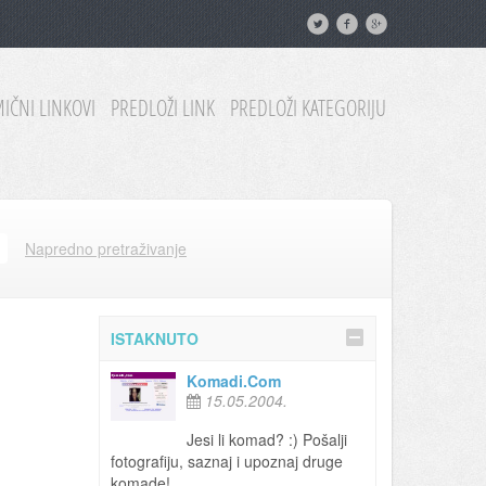
IČNI LINKOVI
PREDLOŽI LINK
PREDLOŽI KATEGORIJU
Napredno pretraživanje
ISTAKNUTO
Komadi.Com
15.05.2004.
Jesi li komad? :) Pošalji
fotografiju, saznaj i upoznaj druge
komade!