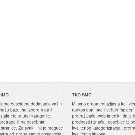
DIMO
TKO SMO
emo besplatno dodavanja vaših
Mi smo grupa entuzijasta koji vje
 našu bazu, sa izborom da ih
uprkos dominaciji velikih "spider"
staknete unutar kategorije,
pretraživača, web imenik i dalje 
 pretrage ili na posebnim
prednosti i značaj, posebice iz p
 stranice. Za svaki link je moguće
kvalitenog kategoriziranja i pretr
svrta od strane samih posjetitelja.
kvalitetnih linkova.