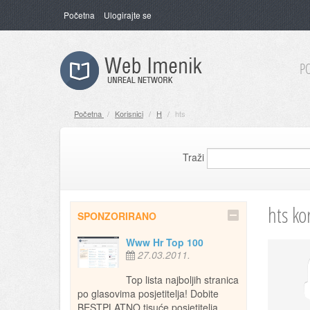
Početna
Ulogirajte se
P
Početna
/
Korisnici
/
H
/
hts
Traži
hts ko
SPONZORIRANO
Www Hr Top 100
27.03.2011.
Top lista najboljih stranica
po glasovima posjetitelja! Dobite
BESTPLATNO tisuće posjetitelja