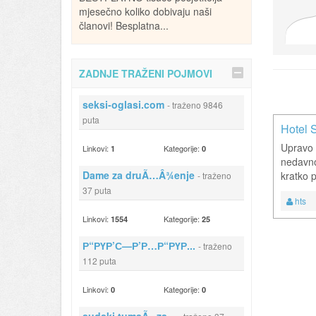
mjesečno koliko dobivaju naši
članovi! Besplatna...
ZADNJE TRAŽENI POJMOVI
seksi-oglasi.com
- traženo 9846
puta
Hotel 
Upravo 
Linkovi:
Kategorije:
1
0
nedavno
Dame za druÃ…Â¾enje
kratko 
- traženo
37 puta
hts
Linkovi:
Kategorije:
1554
25
Р“РҮР’С—Р’Р…Р“РҮР...
- traženo
112 puta
Linkovi:
Kategorije:
0
0