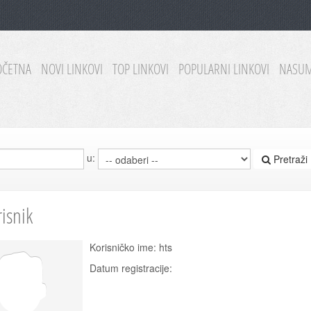
OČETNA
NOVI LINKOVI
TOP LINKOVI
POPULARNI LINKOVI
NASUM
u:
Pretraži
risnik
Korisničko ime: hts
Datum registracije: