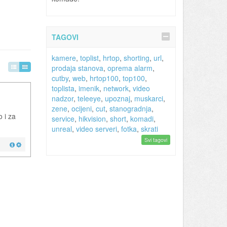
TAGOVI
kamere
,
toplist
,
hrtop
,
shorting
,
url
,
prodaja stanova
,
oprema alarm
,
cutby
,
web
,
hrtop100
,
top100
,
toplista
,
imenik
,
network
,
video
nadzor
,
teleeye
,
upoznaj
,
muskarci
,
zene
,
ocijeni
,
cut
,
stanogradnja
,
 i za
service
,
hikvision
,
short
,
komadi
,
unreal
,
video serveri
,
fotka
,
skrati
Svi tagovi