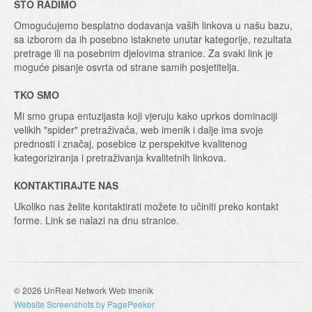
ŠTO RADIMO
Omogućujemo besplatno dodavanja vaših linkova u našu bazu,
sa izborom da ih posebno istaknete unutar kategorije, rezultata
pretrage ili na posebnim djelovima stranice. Za svaki link je
moguće pisanje osvrta od strane samih posjetitelja.
TKO SMO
Mi smo grupa entuzijasta koji vjeruju kako uprkos dominaciji
velikih "spider" pretraživača, web imenik i dalje ima svoje
prednosti i značaj, posebice iz perspekitve kvalitenog
kategoriziranja i pretraživanja kvalitetnih linkova.
KONTAKTIRAJTE NAS
Ukoliko nas želite kontaktirati možete to učiniti preko kontakt
forme. Link se nalazi na dnu stranice.
© 2026 UnReal Network Web Imenik
Website Screenshots by PagePeeker