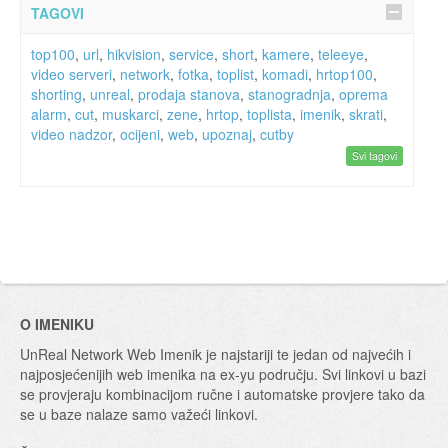
TAGOVI
top100
,
url
,
hikvision
,
service
,
short
,
kamere
,
teleeye
,
video serveri
,
network
,
fotka
,
toplist
,
komadi
,
hrtop100
,
shorting
,
unreal
,
prodaja stanova
,
stanogradnja
,
oprema
alarm
,
cut
,
muskarci
,
zene
,
hrtop
,
toplista
,
imenik
,
skrati
,
video nadzor
,
ocijeni
,
web
,
upoznaj
,
cutby
Svi tagovi
O IMENIKU
UnReal Network Web Imenik je najstariji te jedan od najvećih i
najposjećenijih web imenika na ex-yu području. Svi linkovi u bazi
se provjeraju kombinacijom ručne i automatske provjere tako da
se u baze nalaze samo važeći linkovi.