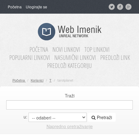
Početna
Ulogirajte se
POČETNA
NOVI LINKOVI
TOP LINKOVI
POPULARNI LINKOVI
NASUMIČNI LINKOVI
PREDLOŽI LINK
PREDLOŽI KATEGORIJU
Početna
/
Korisnici
/
T
/
tarotplanet
Traži
u:
Pretraži
Napredno pretraživanje