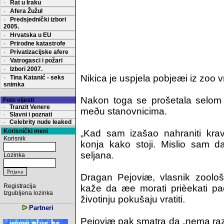
·
Rat u Iraku
·
Afera Žužul
·
Predsjednički izbori
2005.
·
Hrvatska u EU
·
Prirodne katastrofe
·
Privatizacijske afere
·
Vatrogasci i požari
·
Izbori 2007.
Nikica je uspjela pobjeæi iz zoo v
·
Tina Katanić - seks
snimka
Nakon toga se prošetala selom P
Foto vijesti
·
Tranzit Venere
meðu stanovnicima.
·
Slavni i poznati
·
Celebrity nude leaked
Korisnički meni
„Kad sam izašao nahraniti krav
Korisnik
konja kako stoji. Mislio sam d
seljana.
Lozinka
Dragan Pejoviæ, vlasnik zoološk
Registracija
kaže da æe morati prièekati pa
Izgubljena lozinka
životinju pokušaju vratiti.
Partneri
Pejoviæ pak smatra da „nema razlo