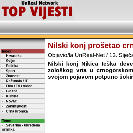
Nilski konj prošetao c
Index
Objavio/la UnReal-Net / 13. Siječ
·
Hrvatska
·
Svijet
Nilski konj Nikica teška deve
·
Politika
zološkog vrta u crnogorskom
·
Sport
svojom pojavom potpuno šokira
·
Znanost
·
Računala / IT
·
Film / TV / Video
·
Glazba
·
Kultura
·
Novac
·
Zanimljivosti
·
Crna kronika
Teme
·
Severina - ukredena
snimka