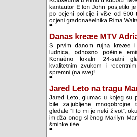
Koloseuma u Rimu u subotu naveè
kantautor Elton John posjetilo j
po ocjeni policije i više od 500
ocjeni gradonaèelnika Rima Walter
Danas kreæe MTV Adri
S prvim danom rujna kreæe i
ludnica, odnosno poèinje emit
Konaèno lokalni 24-satni g
kvalitetnim zvukom i recentnim
spremni (na sve)!
Jared Leto na tragu Ma
Jared Leto, glumac u kojeg su p
bile zaljubljene mnogobrojne 
gledale “I to mi je neki život”, o
imidža onog sliènog Marilyn Ma
šminke tièe.