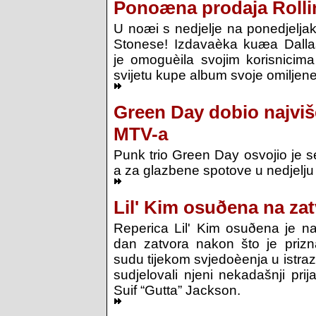
Ponoæna prodaja Rolli
U noæi s nedjelje na ponedjeljak
Stonese! Izdavaèka kuæa Dall
je omoguèila svojim korisnici
svijetu kupe album svoje omiljen
Green Day dobio najvi
MTV-a
Punk trio Green Day osvojio je
a za glazbene spotove u nedjelju
Lil' Kim osuðena na za
Reperica Lil' Kim osuðena je na
dan zatvora nakon što je prizn
sudu tijekom svjedoèenja u istraz
sudjelovali njeni nekadašnji prija
Suif “Gutta” Jackson.