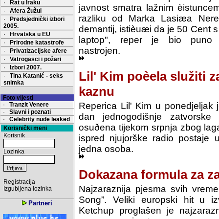
·
Rat u Iraku
javnost smatra lažnim èistunc
·
Afera Žužul
razliku od Marka Lasiæa Nered
·
Predsjednički izbori
2005.
demantij, istièuæi da je 50 Cent
·
Hrvatska u EU
laptop", reper je bio puno 
·
Prirodne katastrofe
nastrojen.
·
Privatizacijske afere
·
Vatrogasci i požari
·
Izbori 2007.
Lil' Kim poèela služiti 
·
Tina Katanić - seks
snimka
kaznu
Foto vijesti
Reperica Lil' Kim u ponedjeljak j
·
Tranzit Venere
·
Slavni i poznati
dan jednogodišnje zatvorske
·
Celebrity nude leaked
osuðena tijekom srpnja zbog lag
Korisnički meni
Korisnik
ispred njujorške radio postaje u
jedna osoba.
Lozinka
Dokazana formula za z
Registracija
Najzaraznija pjesma svih vrem
Izgubljena lozinka
Song”. Veliki europski hit u 
Partneri
Ketchup proglašen je najzaraz