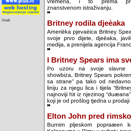
vremena, i to prema pr
znanstvenom istraživanju.
Ostali
Britney rodila djeèaka
Amerièka pjevaèica Britney Spear
svoje prvo dijete, djeèaka, javi
medija, a prenijela agencija Fran
I Britney Spears ima sv
Po uzoru na svoje slavne ko
showbiza, Britney Spears pokrenu
sa strane” pa tako od nedavn
liniju za njegu lica i tijela “Bri
najnoviji hit iz njezinog “duæana
koji je od prošlog tjedna u prodaji 
Elton John pred rimsk
Burnim pljeskom popraæen ko