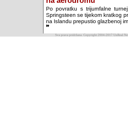
na aerodromu
Po povratku s trijumfalne turne
Springsteen se tijekom kratkog p
na Islandu prepustio glazbenoj imp
Sva prava pridržana. Copyright 2004-2017 UnReal Ne