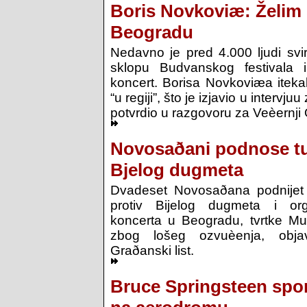
Boris Novkoviæ: Želim s
Beogradu
Nedavno je pred 4.000 ljudi svi
sklopu Budvanskog festivala 
koncert. Borisa Novkoviæa iteka
“u regiji”, što je izjavio u intervju
potvrdio u razgovoru za Veèernji 
Novosaðani podnose tu
Bjelog dugmeta
Dvadeset Novosaðana podnijet
protiv Bijelog dugmeta i org
koncerta u Beogradu, tvrtke Mus
zbog lošeg ozvuèenja, obja
Graðanski list.
Bruce Springsteen spo