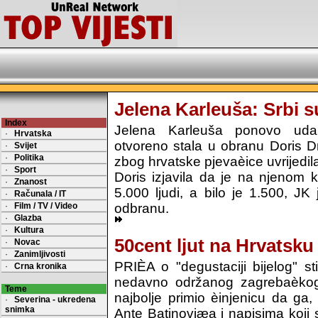
Jelena Karleuša: Srbi 
Index
Jelena Karleuša ponovo uda
·
Hrvatska
otvoreno stala u obranu Doris D
·
Svijet
·
Politika
zbog hrvatske pjevaèice uvrijedil
·
Sport
Doris izjavila da je na njenom k
·
Znanost
5.000 ljudi, a bilo je 1.500, JK
·
Računala / IT
·
Film / TV / Video
odbranu.
·
Glazba
·
Kultura
50cent ljut na Hrvatsku
·
Novac
·
Zanimljivosti
PRIÈA o "degustaciji bijelog" st
·
Crna kronika
nedavno održanog zagrebaèkog 
Teme
najbolje primio èinjenicu da ga,
·
Severina - ukredena
snimka
Ante Batinoviæa i napisima koji su